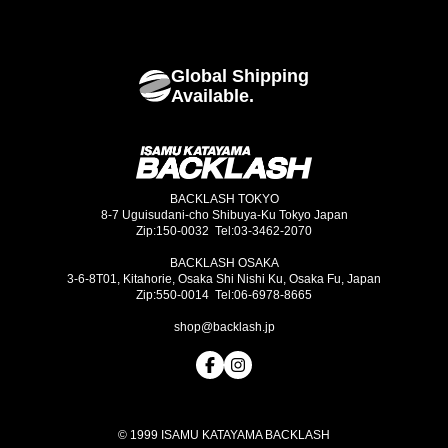
Bags
Global Shipping
Goods
Available.
BACKLASH TOKYO
8-7 Uguisudani-cho Shibuya-Ku Tokyo Japan
Zip:150-0032 Tel:03-3462-2070
BACKLASH OSAKA
3-6-8T01, Kitahorie, Osaka Shi Nishi Ku, Osaka Fu, Japan
Zip:550-0014 Tel:06-6978-8665
shop@backlash.jp
© 1999 ISAMU KATAYAMA BACKLASH