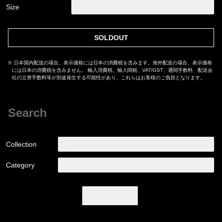
Size
S
(SOLD OUT)
SOLDOUT
※ 日本国内配送の場合、表示価格には日本の消費税を含みます。海外配送の場合、表示価格
には日本の消費税を含みません。 輸入消費税、輸入関税、VAT/GST、通関手数料、配送会
社の立替手数料等が別途発生する可能性があり、これらはお客様のご負担となります。
Search
Collection
All
Category
All
Go