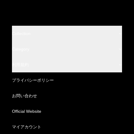
Collection
BACKLASH
Category
BACKLASH THE LINE
Leather Wear
利用規約
BACKLASH THE DENIM
Leather Bottoms
特定商取引法に基づく表記
プライバシーポリシー
BACKLASH XX Yohji Yamamoto
Fabric Wear
配送方法・送料について
お問い合わせ
Fabric Bottoms
お支払い方法について
Official Website
Footwear
海外発送について
マイアカウント