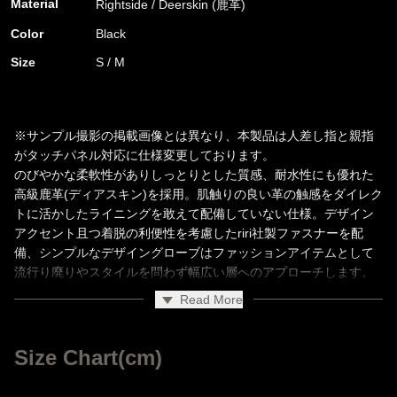
Material
Rightside / Deerskin (鹿革)
Color
Black
Size
S / M
※サンプル撮影の掲載画像とは異なり、本製品は人差し指と親指
がタッチパネル対応に仕様変更しております。
のびやかな柔軟性がありしっとりとした質感、耐水性にも優れた
高級鹿革(ディアスキン)を採用。肌触りの良い革の触感をダイレク
トに活かしたライニングを敢えて配備していない仕様。デザイン
アクセント且つ着脱の利便性を考慮したriri社製ファスナーを配
備、シンプルなデザイングローブはファッションアイテムとして
流行り廃りやスタイルを問わず幅広い層へのアプローチします。
長らく定番展開しておりましたレザーグローブ"332-04"をアップ
Read More
デート、指先をタッチパネル(スマホ)対応仕様に変更しておりま
Size Chart(cm)