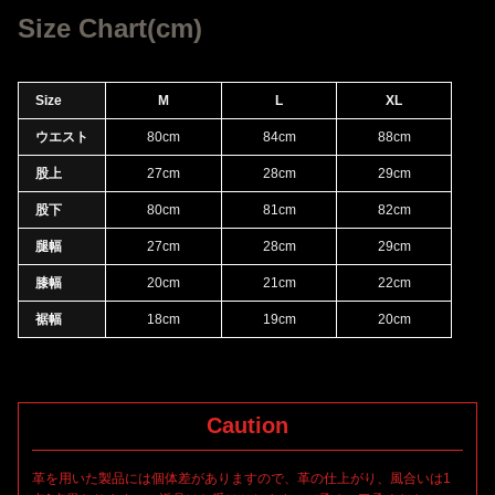
生み出し、生き返らせてきたブランドデザイナーの一面に加え
Size Chart(cm)
て、職人としての一面も持ち合わせている"松井康輔"氏。破壊と再
構築の間の美しいデザインを追求し続けています。
Size
M
L
XL
ウエスト
80cm
84cm
88cm
「BACKLASH THE DENIM」
股上
27cm
28cm
29cm
デニム(ジーンズ)に専心し定番的に展開していく新たなコレクショ
股下
80cm
81cm
82cm
ンライン。メンズファッションシーンにおいて普遍的な位置付け
にある"デニム"に改めてフォーカスを当て、色褪せることなく、時
腿幅
27cm
28cm
29cm
の経過と共に魅力を増すデニムプロダクトを提案します。
膝幅
20cm
21cm
22cm
BACKLASHにて製作したデニムウェアをベースに、"KOSUKE
MATSUI"氏によるハンドメイドな加工を施したコラボレーション
裾幅
18cm
19cm
20cm
アイテムになります。
Caution
タテ7番インディゴ中白糸、ヨコ8番生成り糸を使用し、タテ糸ヨ
コ糸の太さを変えて織り上げたストレッチ混の"HIROSHIMAセル
革を用いた製品には個体差がありますので、革の仕上がり、風合いは1
ビッチデニム"をベースマテリアルに採用しております。ヨコ糸に