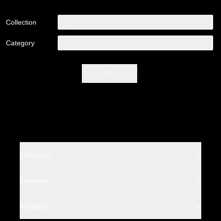
Collection
All
Category
All
Go
Collection
BACKLASH
Category
BACKLASH THE LINE
Leather Wear
利用規約