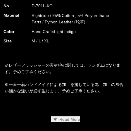
No.
D-701L-KO
Material
Rightside / 95% Cotton , 5% Polyurethane
Parts / Python Leather (蛇革)
Color
Hand.Craft×Light.Indigo
Size
M / L / XL
※
レザーフラッシャーの素材
/
色に関しては、ランダムになりま
す。予めご了承ください。
※一着一着ハンドメイドによる加工を施している為、加工の風合
い細かな違いが必ず生じます。予めご了承ください。
「KOSUKE MATSUI / OVERDESIGN Designer」
Read More
旧くよりデニムに真摯に向き合い、自身の手で壊して、直して、
装飾するハンドメイドな加工を繰り返し、数多のデニムウェアを