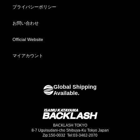
BACKLASH THE DENIM
Leather Bottoms
特定商取引法に基づく表記
プライバシーポリシー
BACKLASH XX Yohji Yamamoto
Fabric Wear
配送方法・送料について
お問い合わせ
Fabric Bottoms
お支払い方法について
Official Website
Footwear
海外発送について
マイアカウント
Bags
Global Shipping
Goods
Available.
BACKLASH TOKYO
8-7 Uguisudani-cho Shibuya-Ku Tokyo Japan
Zip:150-0032 Tel:03-3462-2070