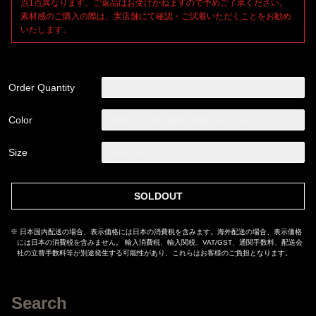
点1点異なります。ご返品はお受けかねますので予めご了承ください。
生成り糸を用いることでシンプルにワンウォッシュを施した際に
素材感のご購入の際は、実店舗にて確認・ご試着いただくことをお勧め
も、雰囲気は非常に味わい深い表情に仕上がっています。最も多
いたします。
くの工程を経て仕上げられた淡色加工(ライトインディゴ)に関して
は、全体に擦りを入れた後に、エコブリーチ加工を施しインディ
ゴを落とします。更にストーンウォッシュ/オーバーダイを施した
後にも中和させ、エコブリーチ加工で段階的にインディゴを落と
Order Quantity
1
しております。フィニッシュで部分的な立体加工、ダメージやダ
スト加工を施した数多のプロセスを経て表現し作り上げられた加
Color
Hand.Craft×Light.Indigo
(SOLD OUT)
工色彩デニムになっています。スレキに施した文字、【REACH
FOR THE MOON EVEN IF WE CANT. ?月に手を伸ばせ、たとえ
Size
M
(SOLD OUT)
届かなくても。】は、デザイナー・ISAMU KATAYAMAに今なおイ
ンスピレーションを与えるロックワードです。
SOLDOUT
※ 日本国内配送の場合、表示価格には日本の消費税を含みます。海外配送の場合、表示価格
適度なタイトさに設計したレギュラーストレートシルエット。タ
には日本の消費税を含みません。 輸入消費税、輸入関税、VAT/GST、通関手数料、配送会
イトさの中に適度な余裕を持たせ、洗練味のあるシルエットの中
社の立替手数料等が別途発生する可能性があり、これらはお客様のご負担となります。
に動きの取りやすさも併せ持つように設計したレギュラーストレ
ートシルエットになっています。フロントボタンフライ、全ての
Search
ボタンにはブランドオリジナルタックボタンを使用しています。