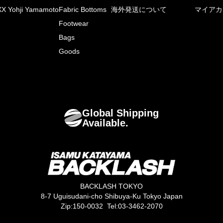
X Yohji Yamamoto
Fabric Bottoms
海外発送について
マイアカ
Footwear
Bags
Goods
Global Shipping
Available.
BACKLASH TOKYO
8-7 Uguisudani-cho Shibuya-Ku Tokyo Japan
Zip:150-0032 Tel:03-3462-2070