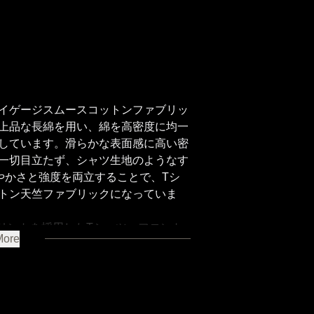
イゲージスムースコットンファブリッ
上品な長綿を用い、綿を高密度に均一
しています。滑らかな表面感に高い密
一切目立たず、シャツ生地のようなす
やかさと強度を両立することで、Tシ
トン天竺ファブリックになっていま
ォトプリントを採用したTシャツ。フロント
More
をプリント、その一瞬を、語りすぎ
の視線は、動きを止めるのではなく、“余
SH FIXER」の片山氏の直筆ロゴをプ