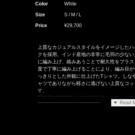
Color
White
Size
S / M / L
Price
¥29,700
上質なカジュアルスタイルをイメージしたハ
クを採用。インド産地の非常に毛羽の少ない
に編み上げ、絡みあうことで耐久性をプラス
度で丁寧に編み上げることにより、編み目が
っきりとした外観に仕上げたTシャツ。しな
ャツでありながら軽さに逃げない上質なコッ
す。
写真家"HERBIE YAMAGUCHI"とのフ
Read 
に「ロンドンの街角。揺れる旗。」のフォト
ず、切り取ったHERBIE YAMAGUCHI 
白”として残しています。バックに「BACKLA