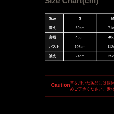
Size Chart(cm)
Size
S
着丈
69cm
71
肩幅
46cm
48
バスト
108cm
112
袖丈
24cm
25
革を用いた製品には個
Caution
めご了承ください。素