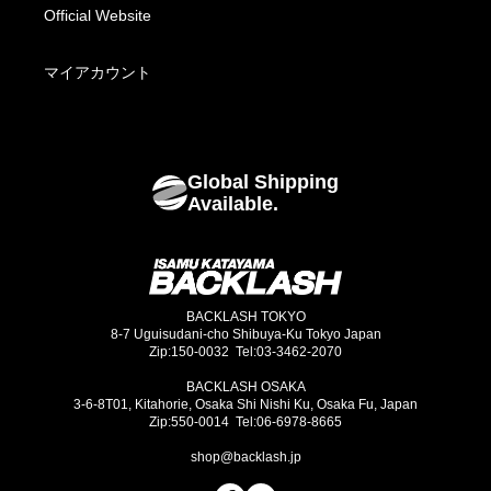
Fabric Bottoms
お支払い方法について
Official Website
Footwear
海外発送について
マイアカウント
Bags
Global Shipping
Goods
Available.
BACKLASH TOKYO
8-7 Uguisudani-cho Shibuya-Ku Tokyo Japan
Zip:150-0032 Tel:03-3462-2070
BACKLASH OSAKA
3-6-8T01, Kitahorie, Osaka Shi Nishi Ku, Osaka Fu, Japan
Zip:550-0014 Tel:06-6978-8665
shop@backlash.jp