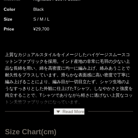
Color
Black
Size
S / M / L
Price
¥29,700
上質なカジュアルスタイルをイメージしたハイゲージスムースコ
ットンファブリックを採用。インド産地の非常に毛羽の少ない上
品な長綿を用い、綿を高密度に均一に編み上げ、絡みあうことで
耐久性をプラスしています。滑らかな表面感に高い密度で丁寧に
編み上げることにより、編み目が一切目立たず、シャツ生地のよ
うなすっきりとした外観に仕上げたTシャツ。しなやかさと強度を
両立することで、Tシャツでありながら軽さに逃げない上質なコッ
トン天竺ファブリックになっています。
写真家"HERBIE YAMAGUCHI"とのフォトプリントを採用したTシ
Read More
ャツ。フロントに「ロンドンの街角。揺れる旗。」のフォトをプ
リント、その一瞬を、語りすぎず、切り取ったHERBIE
YAMAGUCHI の視線は、動きを止めるのではなく、“余白”として
Size Chart(cm)
残しています。バックに「BACKLASH FIXER」の片山氏の直筆ロ