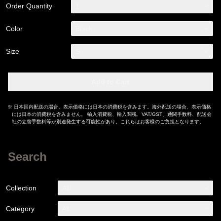
Order Quantity
1
Color
Black
Size
S
Add to Cart
※ 日本国内配送の場合、表示価格には日本の消費税を含みます。海外配送の場合、表示価格
には日本の消費税を含みません。 輸入消費税、輸入関税、VAT/GST、通関手数料、配送会
社の立替手数料等が別途発生する可能性があり、これらはお客様のご負担となります。
Search
Collection
All
Category
All