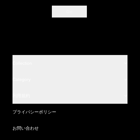
Go
Collection
BACKLASH
Category
BACKLASH THE LINE
Leather Wear
利用規約
BACKLASH THE DENIM
Leather Bottoms
特定商取引法に基づく表記
プライバシーポリシー
BACKLASH XX Yohji Yamamoto
Fabric Wear
配送方法・送料について
お問い合わせ