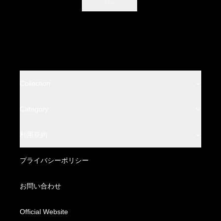
Go
Collection
BACKLASH
Category
BACKLASH THE LINE
Leather Wear
利用規約
BACKLASH THE DENIM
Leather Bottoms
特定商取引法に基づく表記
プライバシーポリシー
BACKLASH XX Yohji Yamamoto
Fabric Wear
配送方法・送料について
お問い合わせ
Fabric Bottoms
お支払い方法について
Official Website