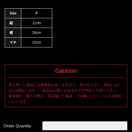
めたオールレザー仕様でありながら重量感を感じさせないあらゆ
る場面に適したスマートなレザーバッグ。ロングウォレットも十
Size
F
分に収納可能な本体部の収納スペースとは別に、ドイツホックに
縦
11cm
よる片手ワンタッチでの開閉が可能なポケット収納スペースをフ
ロントに設けています。ストラップには簡易な長さ調整が可能な
横
36cm
リングベルト仕様、全面に裏地も配備されています。軽量且つソ
マチ
10cm
フトで馴染みの良いレザーを用いることで身体へのフィット感が
Caution
革を用いた製品には個体差がありますので、革の仕上がり、風合いは1
点1点異なります。ご返品はお受けかねますので予めご了承ください。
素材感のご購入の際は、実店舗にて確認・ご試着いただくことをお勧め
いたします。
Order Quantity
1