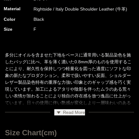
Material
Rightside / Italy Double Shoulder Leather (牛革)
Color
Black
Size
F
多分にオイルを含ませた下地をベースに通常用いる製品染色を施
したバッグに比べ、革を薄く漉いた0.8mm厚のものを使用するこ
とにより、耐久性を保持しつつ軽量化を図った適度にソフトな印
象の新たなプロダクション。柔和で扱いやすい反面、ショルダー
レザー製品染色特有の重厚な力強い印象とのギャップ感を巧く実
現しています。加工によるアタリや陰影を伴ったムラのある荒々
しい表情が加わることにより独自の存在感を放つ逸品に仕上がっ
ています。日々の使用に伴い艶感が変化しより一層味わいのある
雰囲気に深化していきます。
Read More
軽量な皮革の利点を最大限に活かし、カジュアルスタイルやアク
ティブシーンの利便性に優れた小型バッグの代表ウエストバッグ
を展開。腰巻きはもちろん斜めがけのボディバッグとしても持ち
Size Chart(cm)
運び可能なストラップの長さに調整しています。ストラップを含