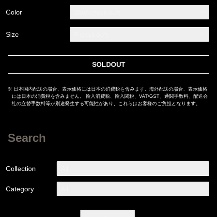
Color
Black
(SOLD OUT)
Size
F
(SOLD OUT)
SOLDOUT
※ 日本国内配送の場合、表示価格には日本の消費税を含みます。海外配送の場合、表示価格
には日本の消費税を含みません。 輸入消費税、輸入関税、VAT/GST、通関手数料、配送会
社の立替手数料等が別途発生する可能性があり、これらはお客様のご負担となります。
Search
Collection
All
Category
All