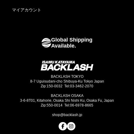
Footwear
海外発送について
マイアカウント
Bags
Global Shipping
Goods
Available.
BACKLASH TOKYO
8-7 Uguisudani-cho Shibuya-Ku Tokyo Japan
Zip:150-0032 Tel:03-3462-2070
BACKLASH OSAKA
3-6-8T01, Kitahorie, Osaka Shi Nishi Ku, Osaka Fu, Japan
Zip:550-0014 Tel:06-6978-8665
shop@backlash.jp