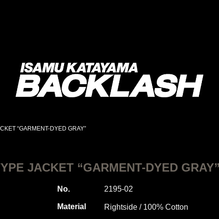
JACKET “GARMENT-DYED GRAY”
 TYPE JACKET “GARMENT-DYED GRAY
No.
2195-02
Material
Rightside / 100% Cotton