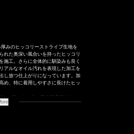
い厚みのヒッコリーストライプ生地を
られた奥深い風合いを持ったヒッコリ
を施工。さらに全体的に馴染みも良く
リアルなオイル汚れを表現した加工を
出し放つ仕上がりになっています。加
高め、特に着用しやすさに長けたヒッ
ーフに、ワーカーウェアの代表的なヒッ
More
ワイドのボックスシルエット、胸まわ
るフロントプリーツなど、ファースト
ライトオンスの軽く柔らかさのあるヒ