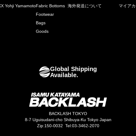
X Yohji Yamamoto
Fabric Bottoms
海外発送について
マイアカ
Footwear
Bags
Goods
Global Shipping
Available.
BACKLASH TOKYO
8-7 Uguisudani-cho Shibuya-Ku Tokyo Japan
Zip:150-0032 Tel:03-3462-2070