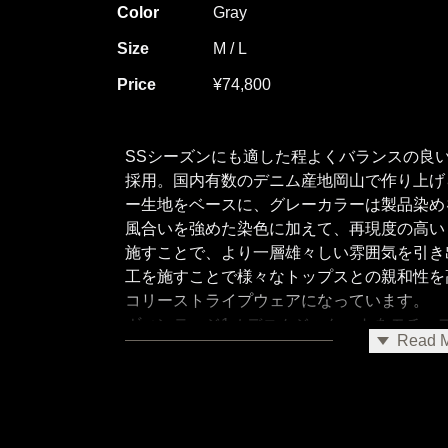
Color
Gray
Size
M / L
Price
¥74,800
SSシーズンにも適した程よくバランスの良
採用。国内有数のデニム産地岡山で作り上げ
ー生地をベースに、グレーカラーは製品染め
風合いを強めた染色に加えて、再現度の高い
施すことで、より一層雄々しい雰囲気を引き
工を施すことで様々なトップスとの親和性を
コリーストライプウェアになっています。
ヴィンテージ1st.デニムジャケットをモチ
Read 
コリーストライプ生地にて製作。ショート＆
りに立体的なゆとりを確保して動きやすくす
の基本設計を忠実に再現したシルエットは、