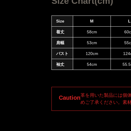
Size Chart(cm)
Size
M
L
着丈
58cm
60
肩幅
53cm
55
バスト
120cm
124
袖丈
54cm
55.
革を用いた製品には個
Caution
めご了承ください。素