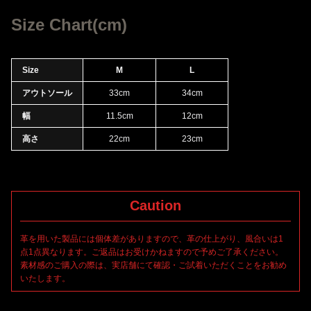
とのできる永く付き合えるシューズになります。
濡れた地面でも安心な強力なグリップ力が特徴のVibram社製
Size Chart(cm)
#186C【SPHIKE】"MEGA GRIP"シリーズのソールを採用、装着
し、高いクッション性を実現。ソールが船底のようにソリ返って
いるためスムーズな歩行をサポートする形状、?デザイン/性能/機
Size
M
L
能を兼ね備えた万能タイプのソールになります。
アウトソール
33cm
34cm
流れるパンツの裾からのラインが綺麗に収まり、タイトシルエッ
トのパンツにおいてもスッキリと裾を被せて頂けるようシャフト
幅
11.5cm
12cm
をタイトに設計。ファッション性を意識したフォルムのショート
高さ
22cm
23cm
コンバットスニーカー。ミリタリーシューズの中でも歩行性、耐
久性に特化することを意図して製作されたのがコンバットブーツ
デザインをトップに採用しています。サイドジップ仕様によりス
Caution
革を用いた製品には個体差がありますので、革の仕上がり、風合いは1
点1点異なります。ご返品はお受けかねますので予めご了承ください。
素材感のご購入の際は、実店舗にて確認・ご試着いただくことをお勧め
いたします。