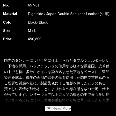
No.
657-01
Material
Rightside / Japan Double Shoulder Leather (牛革)
Color
Black×Black
Size
M / L
Price
¥96,800
国内のタンナーにより丁寧に仕上げられたダブルショルダーレザ
ー下地を採用。バックラッシュの使用する様々な原産国、皮革種
の中でも特に多分にオイルを染み込ませた下地をベースに、製品
染色を施工。成牛の両肩の部分の革を使用した肉厚で重厚感のあ
る硬質な質感を基に、製品染色による陰影を伴ったムラのある
荒々しい表情が加わることにより独自の存在感を放つ一足に仕上
がっています。レザーウェア以上に人間の動きの中で最も多い動
作と言える歩行により、着用を重ねていく毎に革がくったりと柔
らかく変化し、履き心地の向上はもちろん、奥行きのある表情が
Read More
着々形成されていきます。経年による変化をしっかりと味わうこ