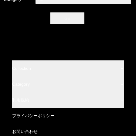
Go
Collection
BACKLASH
Category
BACKLASH THE LINE
Leather Wear
利用規約
BACKLASH THE DENIM
Leather Bottoms
特定商取引法に基づく表記
プライバシーポリシー
BACKLASH XX Yohji Yamamoto
Fabric Wear
配送方法・送料について
お問い合わせ