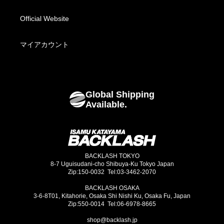
Fabric Bottoms
お支払い方法について
Official Website
Footwear
海外発送について
マイアカウント
Bags
Global Shipping
Goods
Available.
BACKLASH TOKYO
8-7 Uguisudani-cho Shibuya-Ku Tokyo Japan
Zip:150-0032 Tel:03-3462-2070
BACKLASH OSAKA
3-6-8T01, Kitahorie, Osaka Shi Nishi Ku, Osaka Fu, Japan
Zip:550-0014 Tel:06-6978-8665
shop@backlash.jp