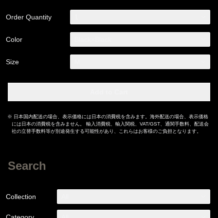
Order Quantity
1
Color
Black×Black
Size
M
Add to Cart
※ 日本国内配送の場合、表示価格には日本の消費税を含みます。海外配送の場合、表示価格
には日本の消費税を含みません。 輸入消費税、輸入関税、VAT/GST、通関手数料、配送会
社の立替手数料等が別途発生する可能性があり、これらはお客様のご負担となります。
Search
Collection
All
Category
All