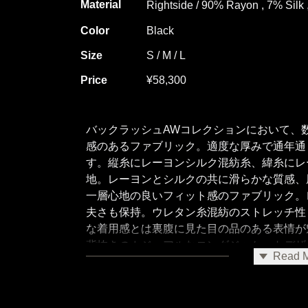
Material
Rightside / 90% Rayon , 7% Silk
Color
Black
Size
S / M / L
Price
¥58,300
バックラッシュAWコレクションにおいて、
感のあるファブリック。適度な厚みで通年通
す。縦糸にレーヨンシルク混紡糸、緯糸にレ
地。レーヨンとシルクの共に滑らかな質感、
一層心地の良いフィット感のファブリック。
夫さも保持。ウレタン糸混紡のストレッチ性
な着用感とは裏腹に見た目の品のある表情が
背抜きのカジュアルなロングジャケットデザ
Read 
短く設計。堅い印象にはならずカーディガン
程よく品格のあるリラックス生地で作り上げ