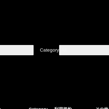
Category
All