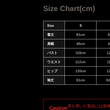
Size Chart(cm)
Size
S
着丈
81cm
8
肩幅
46cm
4
バスト
118cm
1
ウエスト
112cm
1
ヒップ
120cm
1
袖丈
61cm
6
革を用いた製品には個
Caution