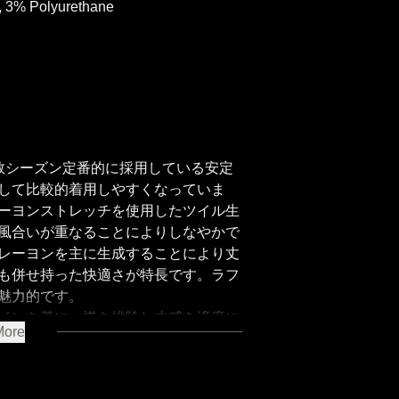
 , 3% Polyurethane
数シーズン定番的に採用している安定
して比較的着用しやすくなっていま
ーヨンストレッチを使用したツイル生
風合いが重なることによりしなやかで
レーヨンを主に生成することにより丈
も併せ持った快適さが特長です。ラフ
魅力的です。
インを基に、襟を排除し丈感を適度に
More
感覚でラフに羽織やすいデザインを、
たバランス良く多様なコーディネート