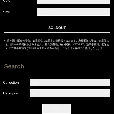
Color
Black
(SOLD OUT)
Size
F
(SOLD OUT)
SOLDOUT
※ 日本国内配送の場合、表示価格には日本の消費税を含みます。海外配送の場合、表示価格
には日本の消費税を含みません。 輸入消費税、輸入関税、VAT/GST、通関手数料、配送会
社の立替手数料等が別途発生する可能性があり、これらはお客様のご負担となります。
Search
Collection
All
Category
All
Go