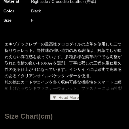
Material
Rightside / Crocodile Leather (鰐革)
Color
Black
Size
F
エキゾチックレザーの最高峰クロコダイルの皮革を使用した二つ
折りウォレット。野性味の強い迫力のある表情は、鰐革でしか味
わえない存在感を放っています。多種多様な鰐革の中でも均整が
取れた表情の良いもののみを選別、丁寧に鞣しの工程を重ね耐久
性のある仕上がりになっています。インサイドには頑丈で高級感
のあるイタリアンオイルバケッタレザーを使用。
札の他にカードやコインを多く収納可能な機能性をスマートに纏
め上げたラウンドファスナーウォレット。ファスナーにはriri社製
Read More
Size Chart(cm)