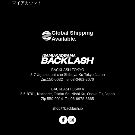
Footwear
海外発送について
マイアカウント
Bags
Global Shipping
Goods
Available.
BACKLASH TOKYO
8-7 Uguisudani-cho Shibuya-Ku Tokyo Japan
Zip:150-0032 Tel:03-3462-2070
BACKLASH OSAKA
3-6-8T01, Kitahorie, Osaka Shi Nishi Ku, Osaka Fu, Japan
Zip:550-0014 Tel:06-6978-8665
shop@backlash.jp