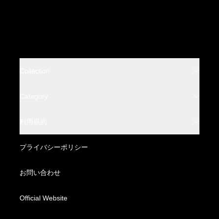
Collection
BACKLASH
Category
BACKLASH THE LINE
Leather Wear
利用規約
BACKLASH THE DENIM
Leather Bottoms
特定商取引法に基づく表記
プライバシーポリシー
BACKLASH XX Yohji Yamamoto
Fabric Wear
配送方法・送料について
お問い合わせ
Fabric Bottoms
お支払い方法について
Official Website