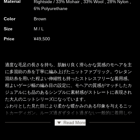
Material
Rightside / 33% Mohair , 33% Wool , 28% Nylon ,
6% Polyurethane
Color
Brown
Size
M / L
Price
¥49,500
適度な毛足の長さを持ち、肌触り良く滑らかな質感のモヘアを主
に多混紡の糸を丁寧に編み上げたニットファブリック。ウレタン
混紡糸を用いた程よい伸縮性も持ったストレスフリーな着用感。
程よいゲージ幅の編み目の設定に、モヘアの質感がマッチしたカ
ジュアルにも品のあるシンプルに素材感がストレートに表現され
た大人のニットシリーズになっています。
ふわりとした見た目により柔かな暖かみのある印象を与えるニッ
トカーディガン。ルーズ過ぎずタイト過ぎない一般的に着用しや
すいレギュラーフィットなシルエット設計。フロントボタンのシ
Read More
ンプルなクラシックニットカーディガンは、上質なニットの印象
を潔く表現されています。敢えてベーシックさを求めたニットカ