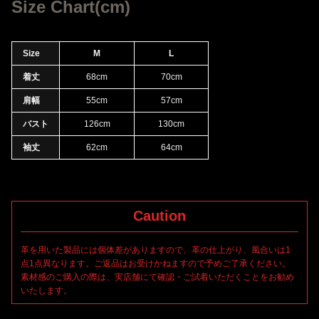
ーディガンは、コーディネートの名脇役として汎用性の高い一
Size Chart(cm)
着。柔らかな素材感により、ニット特有の伸縮性によりナチュラ
Size
M
L
着丈
68cm
70cm
肩幅
55cm
57cm
バスト
126cm
130cm
袖丈
62cm
64cm
Caution
革を用いた製品には個体差がありますので、革の仕上がり、風合いは1
点1点異なります。ご返品はお受けかねますので予めご了承ください。
素材感のご購入の際は、実店舗にて確認・ご試着いただくことをお勧め
いたします。