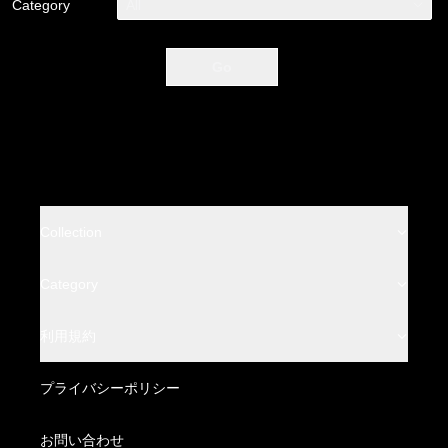
Category
All
Go
Collection
BACKLASH
Category
BACKLASH THE LINE
Leather Wear
利用規約
BACKLASH THE DENIM
Leather Bottoms
特定商取引法に基づく表記
プライバシーポリシー
BACKLASH XX Yohji Yamamoto
Fabric Wear
配送方法・送料について
お問い合わせ