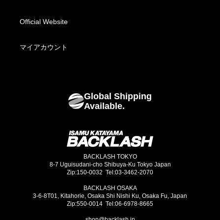
Fabric Bottoms
お支払い方法について
Official Website
Footwear
海外発送について
マイアカウント
Bags
Global Shipping
Goods
Available.
BACKLASH TOKYO
8-7 Uguisudani-cho Shibuya-Ku Tokyo Japan
Zip:150-0032 Tel:03-3462-2070
BACKLASH OSAKA
3-6-8T01, Kitahorie, Osaka Shi Nishi Ku, Osaka Fu, Japan
Zip:550-0014 Tel:06-6978-8665
shop@backlash.jp