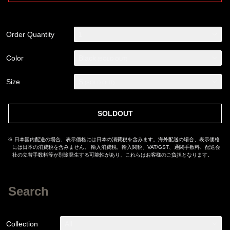
Order Quantity
1
Color
Black
(SOLD OUT)
Size
S
(SOLD OUT)
SOLDOUT
※ 日本国内配送の場合、表示価格には日本の消費税を含みます。海外配送の場合、表示価格
には日本の消費税を含みません。 輸入消費税、輸入関税、VAT/GST、通関手数料、配送会
社の立替手数料等が別途発生する可能性があり、これらはお客様のご負担となります。
Search
Collection
All