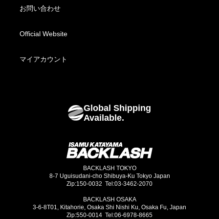
BACKLASH XX Yohji Yamamoto
Fabric Wear
配送方法・送料について
お問い合わせ
Fabric Bottoms
お支払い方法について
Official Website
Footwear
海外発送について
マイアカウント
Bags
Global Shipping
Goods
Available.
BACKLASH TOKYO
8-7 Uguisudani-cho Shibuya-Ku Tokyo Japan
Zip:150-0032 Tel:03-3462-2070
BACKLASH OSAKA
3-6-8T01, Kitahorie, Osaka Shi Nishi Ku, Osaka Fu, Japan
Zip:550-0014 Tel:06-6978-8665