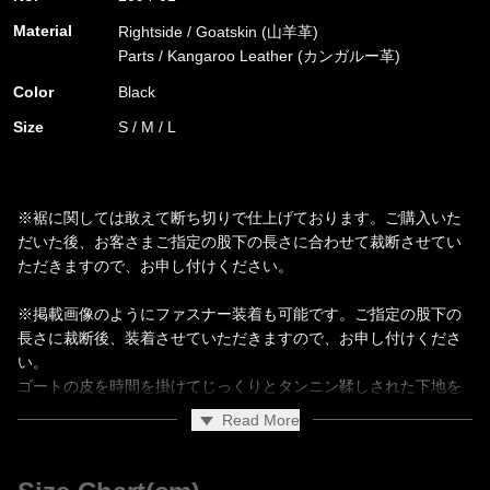
Material
Rightside / Goatskin (山羊革)
Parts / Kangaroo Leather (カンガルー革)
Color
Black
Size
S / M / L
※裾に関しては敢えて断ち切りで仕上げております。ご購入いた
だいた後、お客さまご指定の股下の長さに合わせて裁断させてい
ただきますので、お申し付けください。
※掲載画像のようにファスナー装着も可能です。ご指定の股下の
長さに裁断後、装着させていただきますので、お申し付けくださ
い。
ゴートの皮を時間を掛けてじっくりとタンニン鞣しされた下地を
採用。ゴワつきのある無骨なイメージの強いゴートレザーです
Read More
が、十分にオイルを含んだ下地を採用することにより従来の山羊
革に比べ着用感に長けています。茶芯の山羊革を用い、表面を黒
く染色している為、着込んでいくうちに漆黒のレザー表面が擦