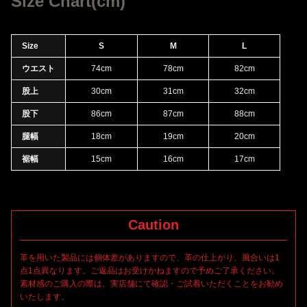
Size Chart(cm)
れ、中の茶色が現れビンテージレザーの風合いに経年変化してい
きます。また、革の仕上げの際に革表面を特殊な加工技術により
収縮させて細かなシボを出すシュリンク加工を施すことにより、
Size
S
M
L
従来のゴートレザーに比べ、より一層細かな強いシボ感が特徴の
ウエスト
74cm
78cm
82cm
高級革。?シボがあることで摩擦に強く高い丈夫さを実現、弾力も
ある為、型崩れもし難い数十年後の味わい深いビンテージレザー
股上
30cm
31cm
32cm
ジャケットが形成されることを見据えた、長年ハードにご着用い
股下
86cm
87cm
88cm
ただくことが可能な一着になっています。
ライディング時に動きが取りやすく極めてストレスを軽減させる
腿幅
18cm
19cm
20cm
レザーパンツを再検し、構築したシルエットパターンにて新たに
裾幅
15cm
16cm
17cm
製作されたレザーバイカー(モトクロス)パンツ。窮屈さを除きたい
箇所は程よい余裕を持たせつつ、タイトレングスのベースは乱す
ことなくリファイン。バイカーパンツのデザインとして最も重要
となるシャーリング。カンガルーレザーを用い、特殊な加工を施
しヒダ状にし伸縮性を持たせたレザーシャーリングパネルは、安
Caution
全性、機能性へ拘りを実現する高い技術を持った長年ライダース
ジャケットを製作する企業工場にて製作した抜かりの無い仕様に
革を用いた製品には個体差がありますので、革の仕上がり、風合いは1
点1点異なります。ご返品はお受けかねますので予めご了承ください。
素材感のご購入の際は、実店舗にて確認・ご試着いただくことをお勧め
いたします。