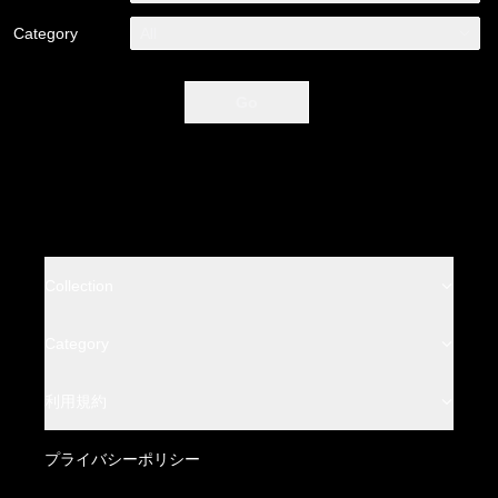
Category
All
Go
Collection
BACKLASH
Category
BACKLASH THE LINE
Leather Wear
利用規約
BACKLASH THE DENIM
Leather Bottoms
特定商取引法に基づく表記
プライバシーポリシー