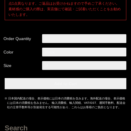
点1点異なります。ご返品はお受けかねますので予めご了承ください。
素材感のご購入の際は、実店舗にて確認・ご試着いただくことをお勧め
いたします。
Order Quantity
1
Color
Black
Size
M
Add to Cart
※ 日本国内配送の場合、表示価格には日本の消費税を含みます。海外配送の場合、表示価格
には日本の消費税を含みません。 輸入消費税、輸入関税、VAT/GST、通関手数料、配送会
社の立替手数料等が別途発生する可能性があり、これらはお客様のご負担となります。
Search