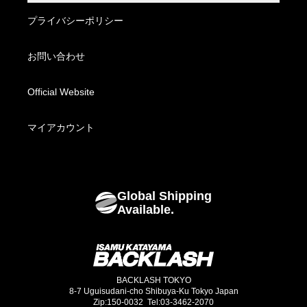
BACKLASH THE DENIM
Leather Bottoms
特定商取引法に基づく表記
プライバシーポリシー
BACKLASH XX Yohji Yamamoto
Fabric Wear
配送方法・送料について
お問い合わせ
Fabric Bottoms
お支払い方法について
Official Website
Footwear
海外発送について
マイアカウント
Bags
Global Shipping
Goods
Available.
BACKLASH TOKYO
8-7 Uguisudani-cho Shibuya-Ku Tokyo Japan
Zip:150-0032 Tel:03-3462-2070