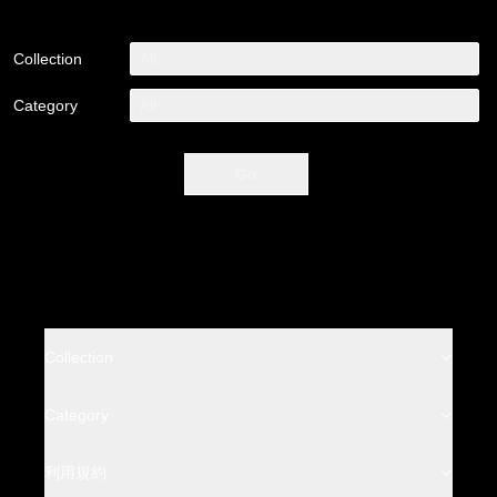
Collection
All
Category
All
Go
Collection
BACKLASH
Category
BACKLASH THE LINE
Leather Wear
利用規約