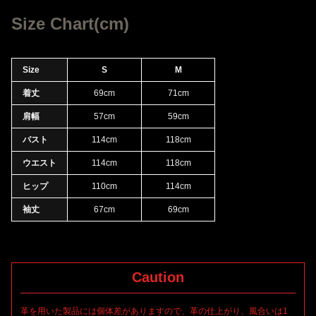
ふわりとした質感、見た目からも柔らかさ暖かみのある印象を与
えるカシミヤ/モヘアニットプルオーバー。ニットの雰囲気を最大
Size Chart(cm)
限に活かしたベースはシンプルなデザインで纏め上げています。
ファブリックの特性も相まったリラックス感を持って着用可能。
ルーズな感覚での着用も素材の落ち感により、自然なシルエット
Size
S
M
で着用いただけます。モノクロ"FILM SCORE"を連想させる風合
着丈
69cm
71cm
いに仕上げ、素材と非常に良くマッチした一着に仕上がっていま
肩幅
57cm
59cm
バスト
114cm
118cm
ウエスト
114cm
118cm
ヒップ
110cm
114cm
袖丈
67cm
69cm
Caution
革を用いた製品には個体差がありますので、革の仕上がり、風合いは1