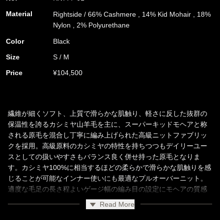
Material
Rightside / 66% Cashmere , 14% Kid Mohair , 18%
Nylon , 2% Polyurethane
Color
Black
Size
S / M
Price
¥104,500
繊維が細くソフト、上質で滑らかな肌触り、軽さに反した抜群の
保温性を誇るカシミヤ山羊毛を主に、スーパーキッドモヘアと称
される原毛を混合し丁寧に編み上げられた高級ニットファブリッ
クを採用。高級原料のカシミヤの特性を持ちつつもデイリーユー
スとしての扱いやすさもバランス良く併せ持った原毛となりま
す。カシミヤ100%に相当するほどの柔らかで滑らかな肌触りを感
じることが可能なインナー使いにも最適なプルオーバーニット。
適度な毛足の長さ程よいゲージ幅の編み目の設定にモヘアの質感
もマッチした、カジュアルさとラグジュアリーな印象を共に合わ
Read More
せ持った大人の高級ニットになっています。