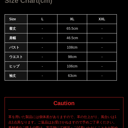
Size Chart(cm)
Size
L
XL
XXL
着丈
-
65.5cm
-
肩幅
-
46.5cm
-
バスト
-
108cm
-
ウエスト
-
98cm
-
ヒップ
-
106cm
-
袖丈
-
63cm
-
Caution
革を用いた製品には個体差がありますので、革の仕上がり、風合いは1
点1点異なります。ご返品はお受けかねますので予めご了承ください。
素材感のご購入の際は、実店舗にて確認・ご試着いただくことをお勧め