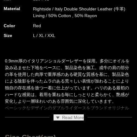
Material
Rightside / Italy Double Shoulder Leather (牛革)
Lining / 50% Cotton , 50% Rayon
Color
Red
Size
L / XL / XXL
0.9mm厚のイタリアンショルダーレザーを採用。多分にオイルを
染み込ませた下地をベースに、製品染色を施工。成牛の肩の部分
の革を使用した肉厚で重厚感のある硬質な質感を基に、製品染色
による陰影を伴ったムラのある荒々しい表情が加わることにより
独自の存在感を放つ一着に仕上がっています。ハリのある最初の
ハードな感覚は、着用を重ねる毎にしっとりと柔らかく、艶感が
変化しより一層味わいのある雰囲気に深化していきます。
ベーシックなデザインのダブルライダースをブランドオリジナル
パターンでソリッドに構築。ファスナーにはriri社製M8を採用、ス
Read More