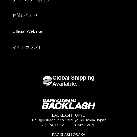
BACKLASH XX Yohji Yamamoto
Fabric Wear
配送方法・送料について
お問い合わせ
Fabric Bottoms
お支払い方法について
Official Website
Footwear
海外発送について
マイアカウント
Bags
Global Shipping
Goods
Available.
BACKLASH TOKYO
8-7 Uguisudani-cho Shibuya-Ku Tokyo Japan
Zip:150-0032 Tel:03-3462-2070
BACKLASH OSAKA