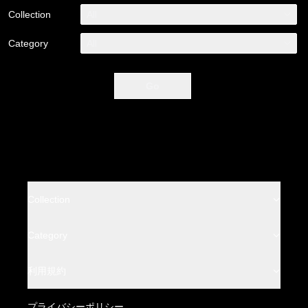
Collection
All
Category
All
Go
Collection
BACKLASH
Category
BACKLASH THE LINE
Leather Wear
利用規約
BACKLASH THE DENIM
Leather Bottoms
特定商取引法に基づく表記
プライバシーポリシー